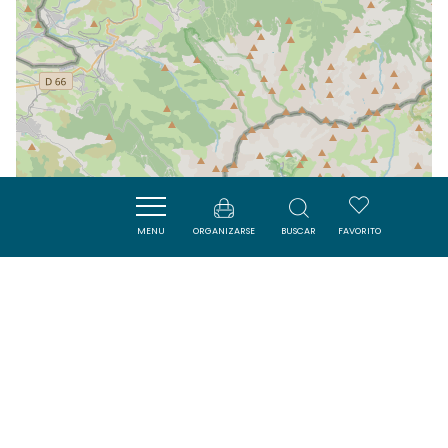
MENU
ORGANIZARSE
BUSCAR
FAVORITO
| Map data ©
Leaflet
OpenStreetMap contributors
Cerca
ACTIVITÉS