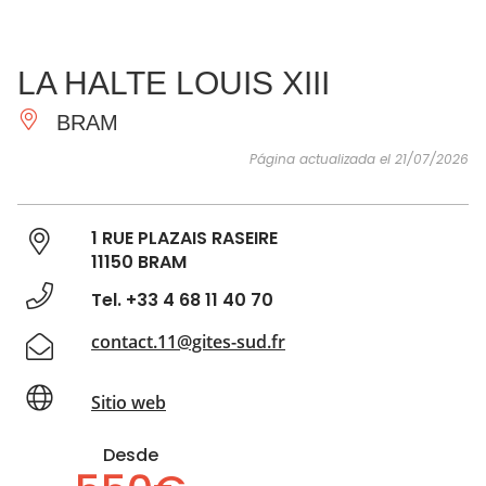
VER Y
IMPRESCINDIBLES
INSPIRACIONES
AGE
LA HALTE LOUIS XIII
HACER
BRAM
Página actualizada el 21/07/2026
1 RUE PLAZAIS RASEIRE
11150 BRAM
Tel. +33 4 68 11 40 70
contact.11@gites-sud.fr
Sitio web
Desde