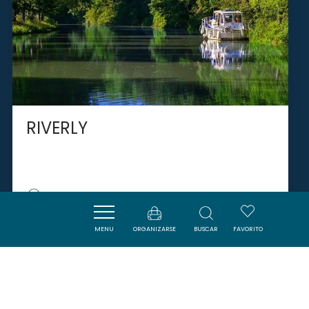
RIVERLY
BRAM
MENU
ORGANIZARSE
BUSCAR
FAVORITO
SAVOURER