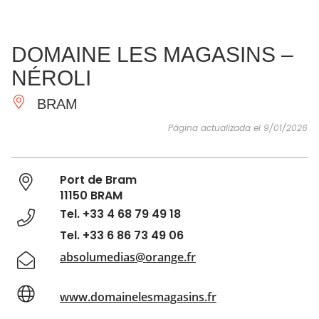
VER Y
IMPRESCINDIBLES
INSPIRACIONES
AGE
DOMAINE LES MAGASINS –
HACER
NÉROLI
BRAM
Página actualizada el 9/01/2026
Port de Bram
11150 BRAM
Tel. +33 4 68 79 49 18
Tel. +33 6 86 73 49 06
absolumedias@orange.fr
www.domainelesmagasins.fr