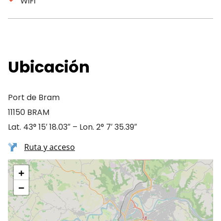
WiFi
Ubicación
Port de Bram
11150 BRAM
Lat. 43° 15′ 18.03″ – Lon. 2° 7′ 35.39″
Ruta y acceso
+
−