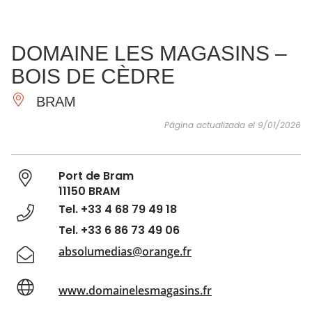
VER Y
IMPRESCINDIBLES
INSPIRACIONES
AGE
DOMAINE LES MAGASINS –
HACER
BOIS DE CÈDRE
BRAM
Página actualizada el 9/01/2026
Port de Bram
11150 BRAM
Tel. +33 4 68 79 49 18
Tel. +33 6 86 73 49 06
absolumedias@orange.fr
www.domainelesmagasins.fr