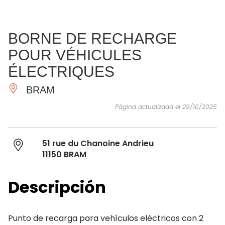
VER Y
IMPRESCINDIBLES
INSPIRACIONES
AGE
BORNE DE RECHARGE
HACER
POUR VÉHICULES
ÉLECTRIQUES
BRAM
Página actualizada el 29/10/2025
51 rue du Chanoine Andrieu
11150 BRAM
Descripción
Punto de recarga para vehículos eléctricos con 2