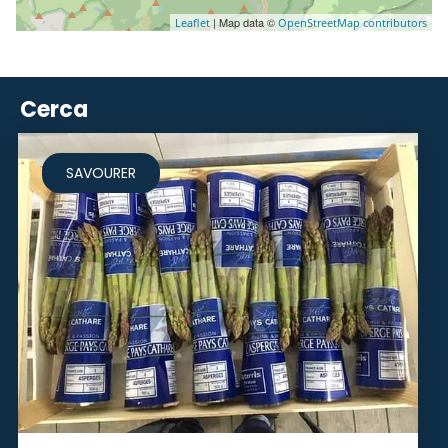
| Map data ©
Leaflet
OpenStreetMap contributors
Cerca
SAVOURER