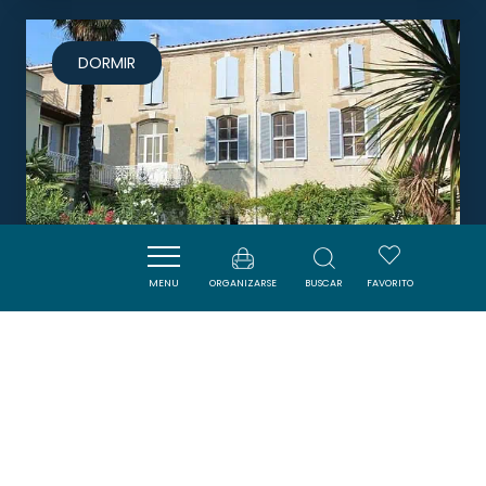
DORMIR
MENU
ORGANIZARSE
BUSCAR
FAVORITO
MAISON COUP DE COEUR