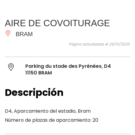
VER Y
IMPRESCINDIBLES
INSPIRACIONES
AGE
AIRE DE COVOITURAGE
HACER
BRAM
Página actualizada el 29/10/2025
Parking du stade des Pyrénées, D4
11150 BRAM
Descripción
D4, Aparcamiento del estadio, Bram
Número de plazas de aparcamiento: 20