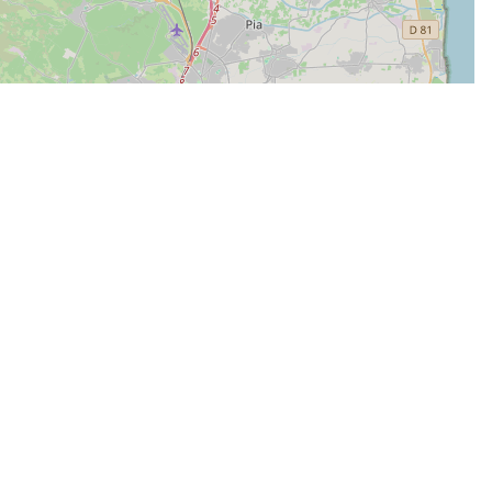
| Map data ©
Leaflet
OpenStreetMap contributors