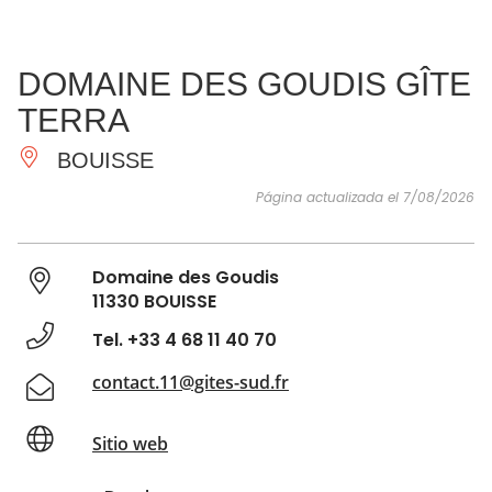
VER Y
IMPRESCINDIBLES
INSPIRACIONES
AGE
DOMAINE DES GOUDIS GÎTE
HACER
TERRA
BOUISSE
Página actualizada el 7/08/2026
Domaine des Goudis
11330 BOUISSE
Tel. +33 4 68 11 40 70
contact.11@gites-sud.fr
Sitio web