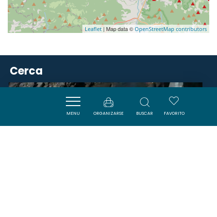
| Map data ©
Leaflet
OpenStreetMap contributors
Cerca
VISITES
MENU
ORGANIZARSE
BUSCAR
FAVORITO