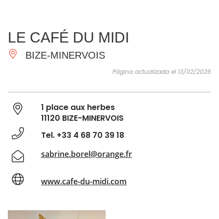
VER Y
IMPRESCINDIBLES
INSPIRACIONES
AGE
LE CAFÉ DU MIDI
HACER
BIZE-MINERVOIS
Página actualizada el 13/02/2026
1 place aux herbes
11120 BIZE-MINERVOIS
Tel. +33 4 68 70 39 18
sabrine.borel@orange.fr
www.cafe-du-midi.com