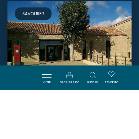
SAVOURER
MENU
ORGANIZARSE
BUSCAR
FAVORITO
LE GRAND CÉLIER
BIZE-MINERVOIS