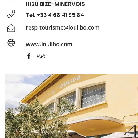
11120 BIZE-MINERVOIS
Tel. +33 4 68 41 95 84
resp-tourisme@loulibo.com
www.loulibo.com