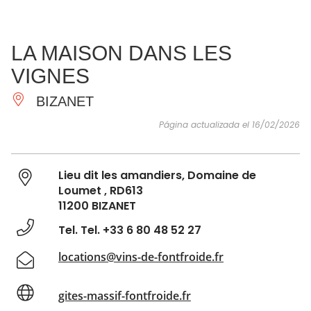
VER Y
IMPRESCINDIBLES
INSPIRACIONES
AGE
LA MAISON DANS LES
HACER
VIGNES
BIZANET
Página actualizada el 16/02/2026
Lieu dit les amandiers, Domaine de
Loumet , RD613
11200 BIZANET
Tel. Tel. +33 6 80 48 52 27
locations@vins-de-fontfroide.fr
gites-massif-fontfroide.fr