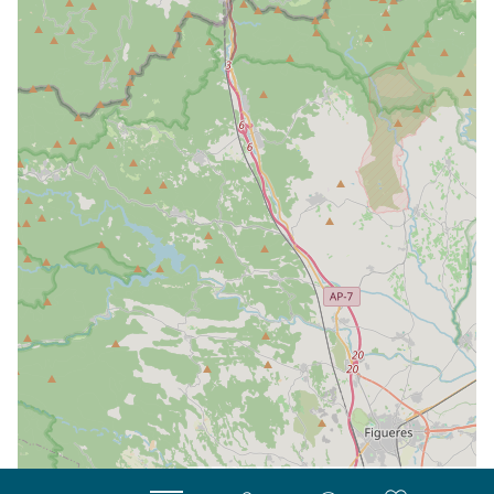
| Map data ©
Leaflet
OpenStreetMap contributors