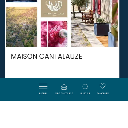
MAISON CANTALAUZE
TREBES
MENU
ORGANIZARSE
BUSCAR
FAVORITO
SAVOURER