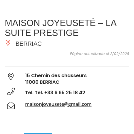
VER Y
IMPRESCINDIBLES
INSPIRACIONES
AGE
MAISON JOYEUSETÉ – LA
HACER
SUITE PRESTIGE
BERRIAC
Página actualizada el 2/02/2026
15 Chemin des chasseurs
11000 BERRIAC
Tel. Tel. +33 6 65 25 18 42
maisonjoyeusete@gmail.com