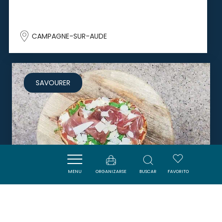
CAMPAGNE-SUR-AUDE
SAVOURER
MENU
ORGANIZARSE
BUSCAR
FAVORITO