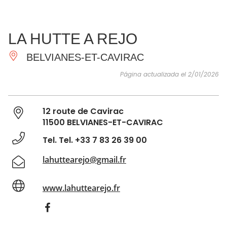
VER Y
IMPRESCINDIBLES
INSPIRACIONES
AGE
LA HUTTE A REJO
HACER
BELVIANES-ET-CAVIRAC
Página actualizada el 2/01/2026
12 route de Cavirac
11500 BELVIANES-ET-CAVIRAC
Tel. Tel. +33 7 83 26 39 00
lahuttearejo@gmail.fr
www.lahuttearejo.fr