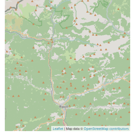
| Map data ©
Leaflet
OpenStreetMap contributors