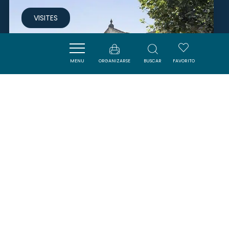
VISITES
MENU
ORGANIZARSE
BUSCAR
FAVORITO
ESPACE CULTUREL LE CHAI
CAPENDU