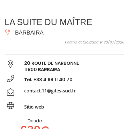
VER Y
IMPRESCINDIBLES
INSPIRACIONES
AGE
LA SUITE DU MAÎTRE
HACER
BARBAIRA
Página actualizada el 28/07/2026
20 ROUTE DE NARBONNE
11800 BARBAIRA
Tel. +33 4 68 11 40 70
contact.11@gites-sud.fr
Sitio web
Desde