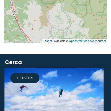
| Map data ©
Leaflet
OpenStreetMap contributors
Cerca
ACTIVITÉS