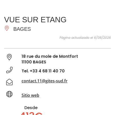
VER Y
IMPRESCINDIBLES
INSPIRACIONES
AGE
VUE SUR ETANG
HACER
BAGES
Página actualizada el 6/08/2026
18 rue du mole de Montfort
11100 BAGES
Tel. +33 4 68 11 40 70
contact.11@gites-sud.fr
Sitio web
Desde