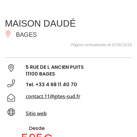
VER Y
IMPRESCINDIBLES
INSPIRACIONES
AGE
MAISON DAUDÉ
HACER
BAGES
Página actualizada el 6/08/2026
5 RUE DE L ANCIEN PUITS
11100 BAGES
Tel. +33 4 68 11 40 70
contact.11@gites-sud.fr
Sitio web
Desde