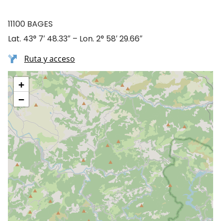
11100 BAGES
Lat. 43° 7′ 48.33″ – Lon. 2° 58′ 29.66″
Ruta y acceso
+
−