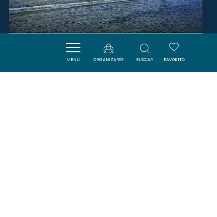
NARBONNE KITE PASSION
MENU
ORGANIZARSE
BUSCAR
FAVORITO
NARBONNE
SAVOURER