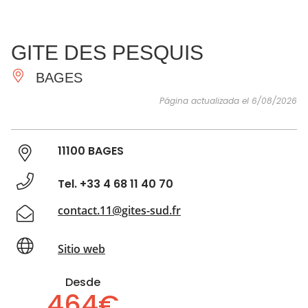
VER Y
IMPRESCINDIBLES
INSPIRACIONES
AGE
GITE DES PESQUIS
HACER
BAGES
Página actualizada el 6/08/2026
11100 BAGES
Tel. +33 4 68 11 40 70
contact.11@gites-sud.fr
Sitio web
Desde
464€