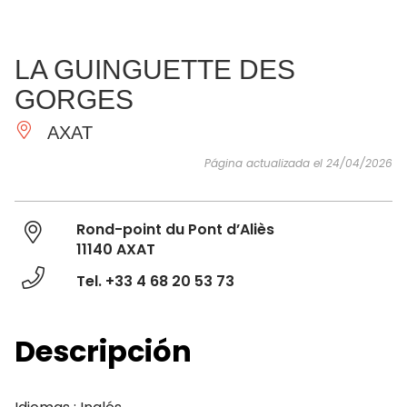
VER Y
IMPRESCINDIBLES
INSPIRACIONES
AGE
LA GUINGUETTE DES
HACER
GORGES
AXAT
Página actualizada el 24/04/2026
Rond-point du Pont d’Aliès
11140 AXAT
Tel. +33 4 68 20 53 73
Descripción