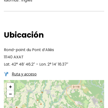
Idiomas : Inglés
Ubicación
Rond-point du Pont d’Aliès
11140 AXAT
Lat. 42° 48′ 46.2″ – Lon. 2° 14′ 16.37″
Ruta y acceso
+
−