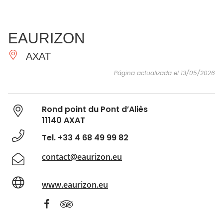
VER Y
IMPRESCINDIBLES
INSPIRACIONES
AGE
EAURIZON
HACER
AXAT
Página actualizada el 13/05/2026
Rond point du Pont d’Aliès
11140 AXAT
Tel. +33 4 68 49 99 82
contact@eaurizon.eu
www.eaurizon.eu