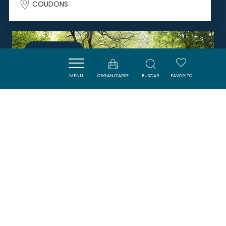
COUDONS
SAVOURER
MENU
ORGANIZARSE
BUSCAR
FAVORITO
AUBERGE LE REBENTY