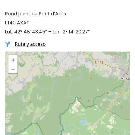
Rond point du Pont d’Aliès
11140 AXAT
Lat. 42° 48′ 43.45″ – Lon. 2° 14′ 20.27″
Ruta y acceso
+
−