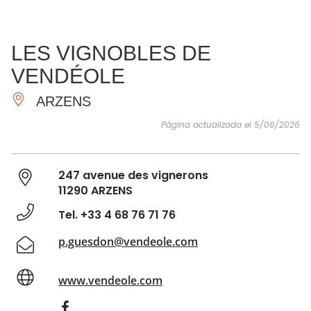
VER Y
IMPRESCINDIBLES
INSPIRACIONES
AGE
LES VIGNOBLES DE
HACER
VENDÉOLE
ARZENS
Página actualizada el 5/06/2026
247 avenue des vignerons
11290 ARZENS
Tel. +33 4 68 76 71 76
p.guesdon@vendeole.com
www.vendeole.com