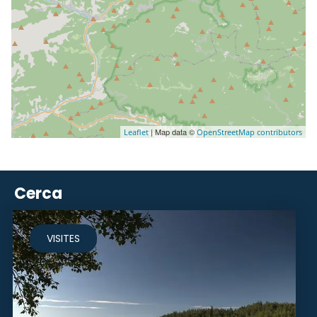
| Map data ©
Leaflet
OpenStreetMap contributors
Cerca
VISITES