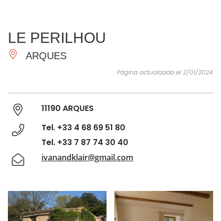
VER Y
IMPRESCINDIBLES
INSPIRACIONES
AGE
LE PERILHOU
HACER
ARQUES
Página actualizada el 2/01/2024
11190 ARQUES
Tel. +33 4 68 69 51 80
Tel. +33 7 87 74 30 40
ivanandklair@gmail.com