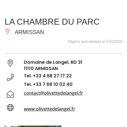
VER Y
IMPRESCINDIBLES
INSPIRACIONES
AGE
LA CHAMBRE DU PARC
HACER
ARMISSAN
Página actualizada el 1/01/2026
Domaine de Langel, RD 31
11110 ARMISSAN
Tel. +33 4 68 27 17 22
Tel. +33 7 68 10 02 40
contact@olivettedelangel.fr
www.olivettedelangel.fr