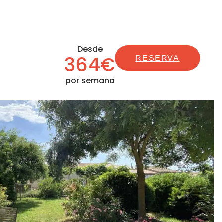
Desde
364€
RESERVA
por semana