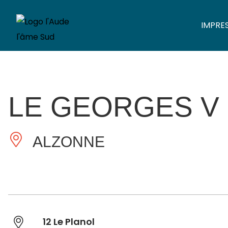
IMPRE
LE GEORGES V
ALZONNE
12 Le Planol