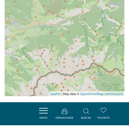
| Map data ©
Leaflet
OpenStreetMap contributors
Cerca
MENU
ORGANIZARSE
BUSCAR
FAVORITO