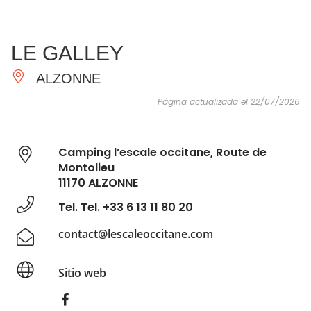
VER Y
IMPRESCINDIBLES
INSPIRACIONES
AGE
LE GALLEY
HACER
ALZONNE
Página actualizada el 22/07/2026
Camping l’escale occitane, Route de
Montolieu
11170 ALZONNE
Tel. Tel. +33 6 13 11 80 20
contact@lescaleoccitane.com
Sitio web