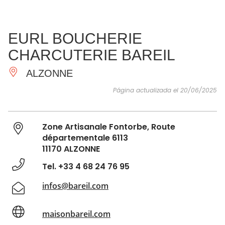
VER Y
IMPRESCINDIBLES
INSPIRACIONES
AGE
EURL BOUCHERIE
HACER
CHARCUTERIE BAREIL
ALZONNE
Página actualizada el 20/06/2025
Zone Artisanale Fontorbe, Route
départementale 6113
11170 ALZONNE
Tel. +33 4 68 24 76 95
infos@bareil.com
maisonbareil.com