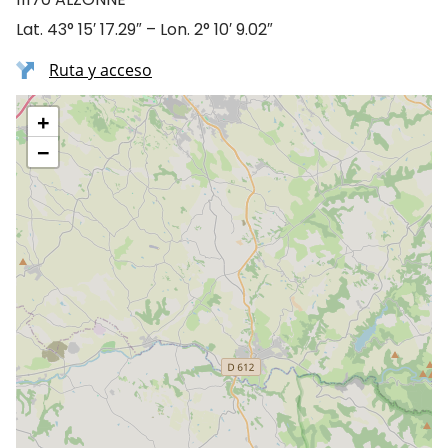
Lat. 43° 15′ 17.29″ – Lon. 2° 10′ 9.02″
Ruta y acceso
+
−