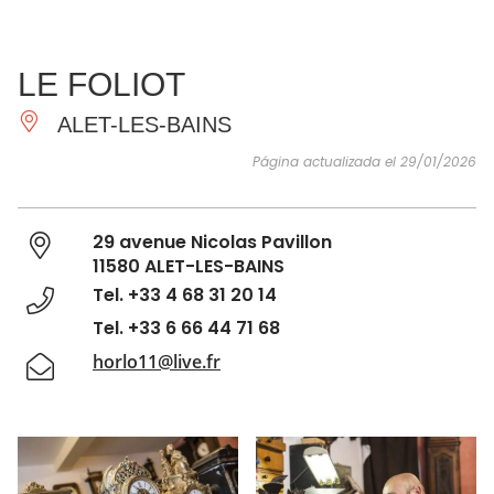
VER Y
IMPRESCINDIBLES
INSPIRACIONES
AGE
LE FOLIOT
HACER
ALET-LES-BAINS
Página actualizada el 29/01/2026
29 avenue Nicolas Pavillon
11580 ALET-LES-BAINS
Tel. +33 4 68 31 20 14
Tel. +33 6 66 44 71 68
horlo11@live.fr