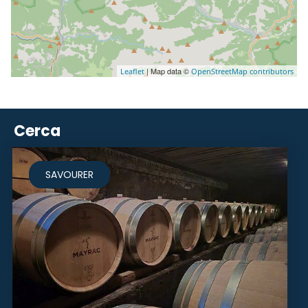
| Map data ©
Leaflet
OpenStreetMap contributors
Cerca
SAVOURER