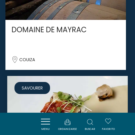
DOMAINE DE MAYRAC
COUIZA
SAVOURER
MENU
ORGANIZARSE
BUSCAR
FAVORITO