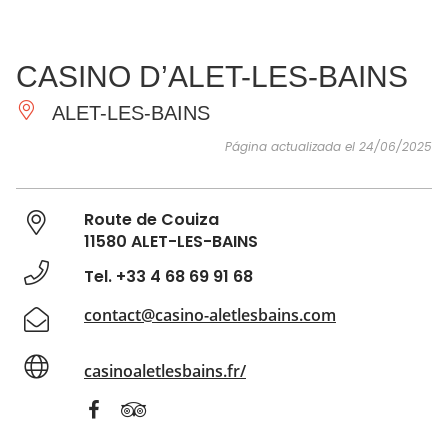
VER Y
IMPRESCINDIBLES
INSPIRACIONES
AGE
CASINO D’ALET-LES-BAINS
HACER
ALET-LES-BAINS
Página actualizada el 24/06/2025
Route de Couiza
11580 ALET-LES-BAINS
Tel. +33 4 68 69 91 68
contact@casino-aletlesbains.com
casinoaletlesbains.fr/