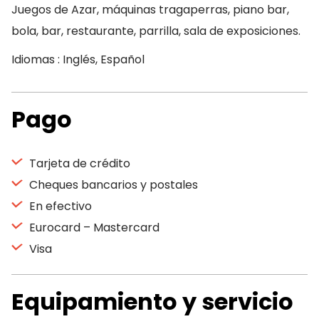
Juegos de Azar, máquinas tragaperras, piano bar,
bola, bar, restaurante, parrilla, sala de exposiciones.
Idiomas : Inglés, Español
Pago
Tarjeta de crédito
Cheques bancarios y postales
En efectivo
Eurocard – Mastercard
Visa
Equipamiento y servicio