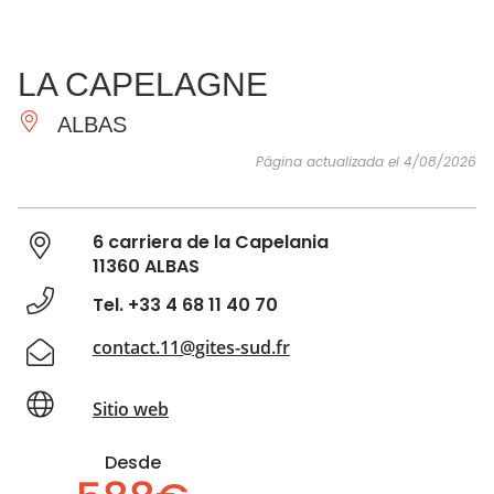
VER Y
IMPRESCINDIBLES
INSPIRACIONES
AGE
LA CAPELAGNE
HACER
ALBAS
Página actualizada el 4/08/2026
6 carriera de la Capelania
11360 ALBAS
Tel. +33 4 68 11 40 70
contact.11@gites-sud.fr
Sitio web
Desde