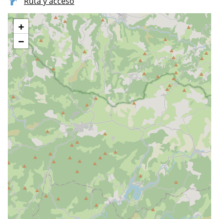
Ruta y acceso
+
−