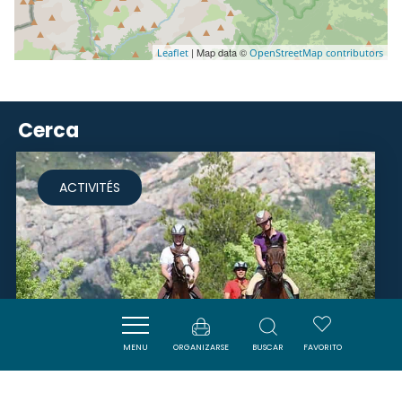
| Map data ©
Leaflet
OpenStreetMap contributors
Cerca
ACTIVITÉS
MENU
ORGANIZARSE
BUSCAR
FAVORITO