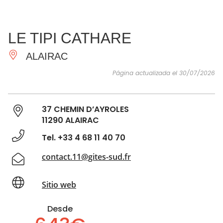
VER Y
IMPRESCINDIBLES
INSPIRACIONES
AGE
LE TIPI CATHARE
HACER
ALAIRAC
Página actualizada el 30/07/2026
37 CHEMIN D’AYROLES
11290 ALAIRAC
Tel. +33 4 68 11 40 70
contact.11@gites-sud.fr
Sitio web
Desde