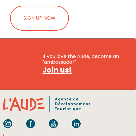
SIGN UP NOW
If you love the Aude, become an
"ambassador"
Join us!