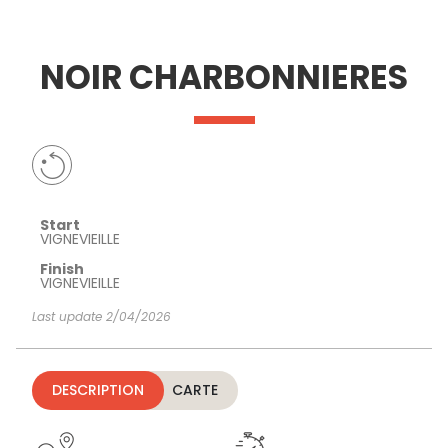
SEE
ESSENTIAL
AND
INSPIRATIONS
AGENDA
NOIR CHARBONNIERES
DO
Start
VIGNEVIEILLE
Finish
VIGNEVIEILLE
Last update 2/04/2026
DESCRIPTION
CARTE