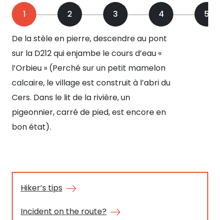
1
2
3
4
5
De la stèle en pierre, descendre au pont
Lon
sur la D212 qui enjambe le cours d’eau «
l’a
l’Orbieu » (Perché sur un petit mamelon
le 
calcaire, le village est construit à l’abri du
mur
Cers. Dans le lit de la rivière, un
(Un
pigeonnier, carré de pied, est encore en
ab
bon état).
par
do
Au 
ro
d’u
Hiker’s tips
We
Incident on the route?
pr