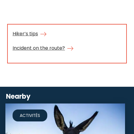
l’a
(ca
go
té
Hiker’s tips
bo
Incident on the route?
par
jur
Nearby
ACTIVITÉS