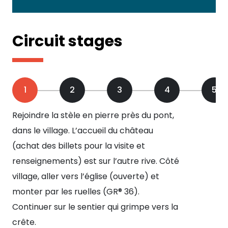
Circuit stages
1
2
3
4
5
Rejoindre la stèle en pierre près du pont,
Le 
dans le village. L’accueil du château
Bi
(achat des billets pour la visite et
con
renseignements) est sur l’autre rive. Côté
be
village, aller vers l’église (ouverte) et
tro
monter par les ruelles (GR® 36).
Co
Continuer sur le sentier qui grimpe vers la
(e
crête.
l’