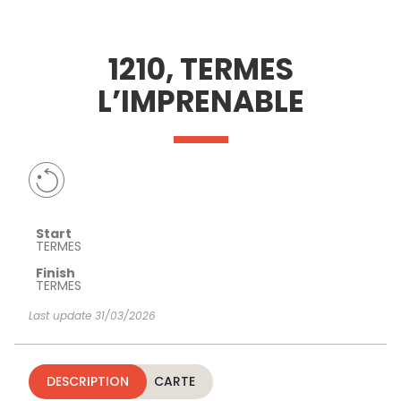
SEE
ESSENTIAL
AND
INSPIRATIONS
AGENDA
1210, TERMES
DO
L’IMPRENABLE
Start
TERMES
Finish
TERMES
Last update 31/03/2026
DESCRIPTION
CARTE