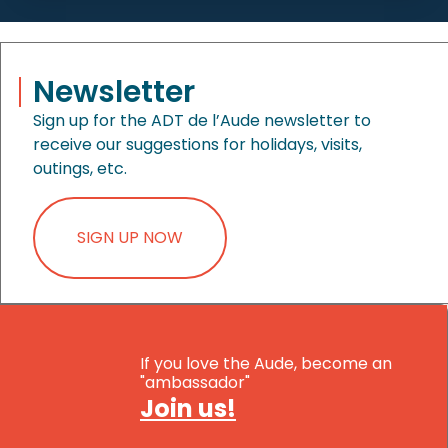
Newsletter
Sign up for the ADT de l’Aude newsletter to
receive our suggestions for holidays, visits,
outings, etc.
SIGN UP NOW
If you love the Aude, become an
"ambassador"
Join us!