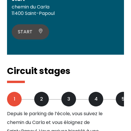
chemin du Carla
11400 Saint-Papoul
START
Circuit stages
1
2
3
4
5
Depuis le parking de l’école, vous suivez le
Vou
chemin du Carla et vous éloignez de
con