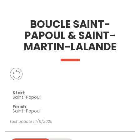
SEE
ESSENTIAL
AND
INSPIRATIONS
AGENDA
BOUCLE SAINT-
DO
PAPOUL & SAINT-
MARTIN-LALANDE
Start
Saint-Papoul
Finish
Saint-Papoul
Last update 14/11/2025