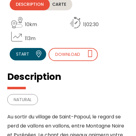
DESCRIPTION
CARTE
10km
1|02:30
113m
START
DOWNLOAD
Description
NATURAL
Au sortir du village de Saint-Papoul, le regard se
perd de vallons en vallons, entre Montagne Noire
et Pyrénées. Le chant des oiseaux animera votre