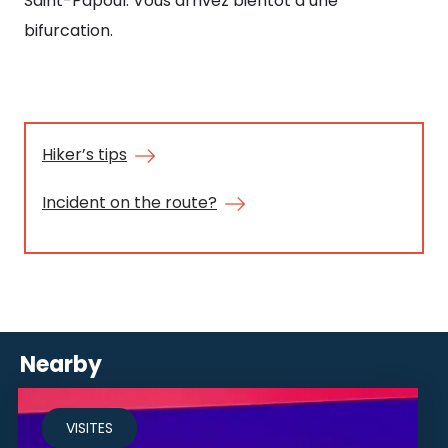
Saint-Papoul. Vous arrivez bientôt à une
gau
bifurcation.
ch
Sud
Hiker’s tips
Incident on the route?
Nearby
VISITES