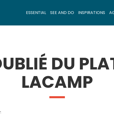
ESSENTIAL
SEE AND DO
INSPIRATIONS
A
OUBLIÉ DU PL
LACAMP
C