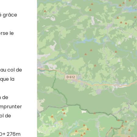
é grâce
rse le
’au col de
que la
n de
 emprunter
ol de
– D+ 276m