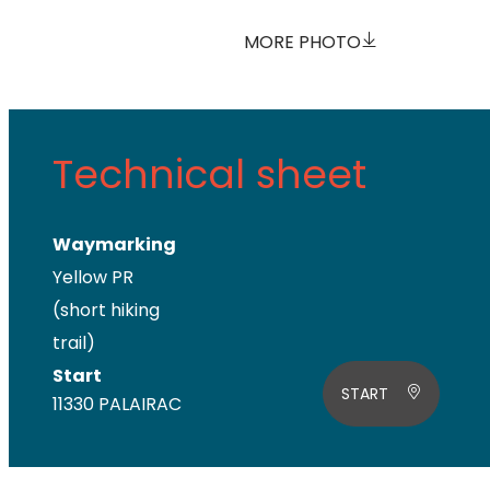
MORE PHOTO
Technical sheet
Waymarking
Yellow PR
(short hiking
trail)
Start
START
11330 PALAIRAC