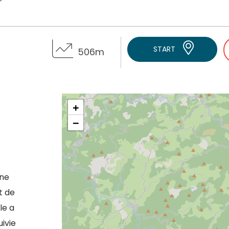
START
506m
+
−
une
t de
le a
ivie