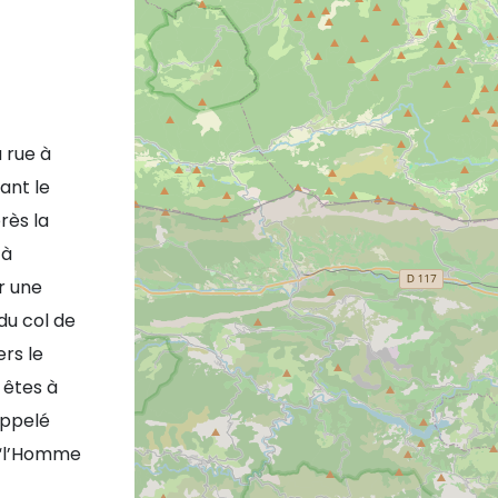
 rue à
ant le
rès la
 à
r une
du col de
ers le
 êtes à
appelé
 “l’Homme