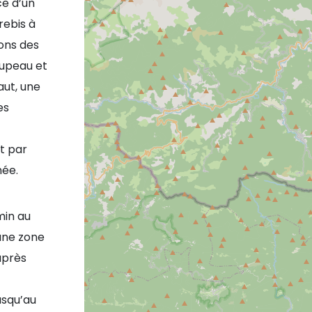
e d’un
rebis à
ons des
oupeau et
aut, une
es
t par
née.
min au
une zone
après
usqu’au