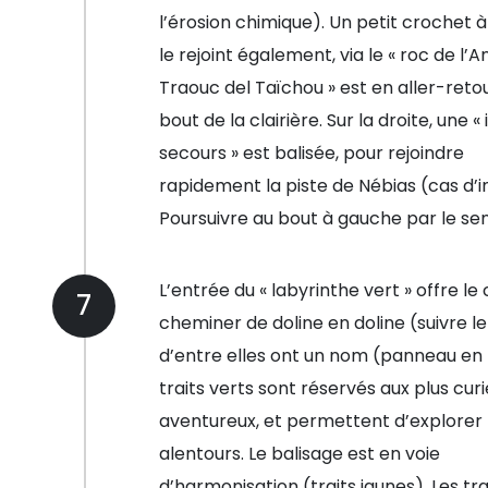
l’érosion chimique). Un petit crochet 
le rejoint également, via le « roc de l’An
Traouc del Taïchou » est en aller-reto
bout de la clairière. Sur la droite, une «
secours » est balisée, pour rejoindre
rapidement la piste de Nébias (cas d’i
Poursuivre au bout à gauche par le sen
L’entrée du « labyrinthe vert » offre le
7
cheminer de doline en doline (suivre le
d’entre elles ont un nom (panneau en b
traits verts sont réservés aux plus cur
aventureux, et permettent d’explorer 
alentours. Le balisage est en voie
d’harmonisation (traits jaunes). Les tra