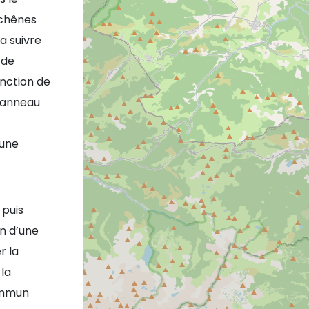
s chênes
La suivre
 de
onction de
n anneau
 une
 puis
on d’une
r la
 la
ommun