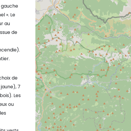
à gauche
el ». Le
ur au
 issue de
ncendie).
tier.
 choix de
 jaune), 7
ois). Les
ieux ou
les
its verts