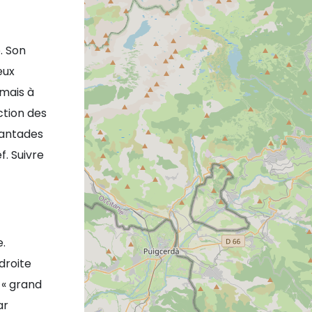
. Son
eux
rmais à
ction des
cantades
f. Suivre
.
droite
e « grand
ar