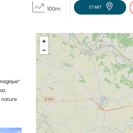
START
100m
+
−
“magique”
az,
e nature