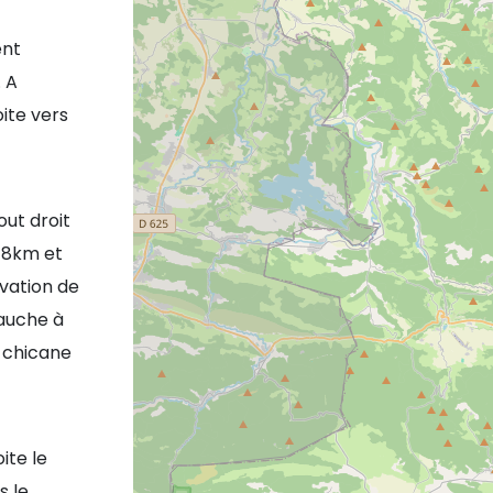
ent
. A
ite vers
out droit
t 8km et
vation de
gauche à
a chicane
ite le
s le