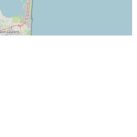
| Map data ©
Leaflet
OpenStreetMap contributors