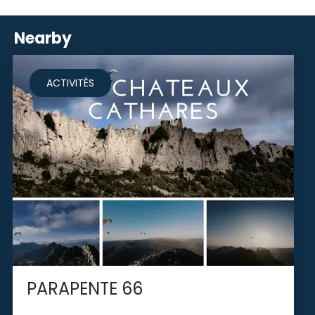
Sa
Nearby
att
nou
pou
ACTIVITÉS
inv
des
crê
PARAPENTE 66