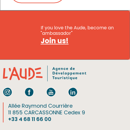
If you love the Aude, become an
"ambassador"
Join us!
Allée Raymond Courrière
11 855 CARCASSONNE Cedex 9
+33 4 68 11 66 00