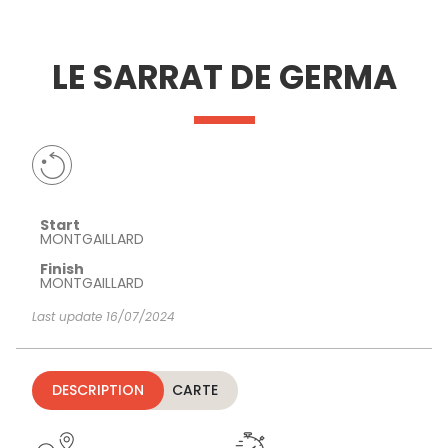
SEE
ESSENTIAL
AND
INSPIRATIONS
AGENDA
LE SARRAT DE GERMA
DO
Start
MONTGAILLARD
Finish
MONTGAILLARD
Last update 16/07/2024
DESCRIPTION
CARTE