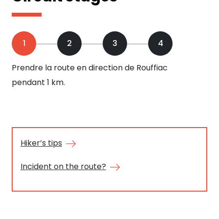
1
2
3
4
Prendre la route en direction de Rouffiac
On 
pendant 1 km.
gau
de
ens
loc
ave
Hiker’s tips
rep
Incident on the route?
arr
ch
pat
pa