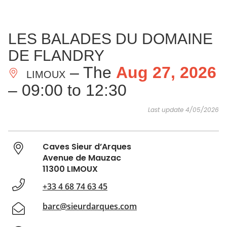
SEE
ESSENTIAL
AND
INSPIRATIONS
AGENDA
LES BALADES DU DOMAINE
DO
DE FLANDRY
– The
Aug 27, 2026
LIMOUX
– 09:00 to 12:30
Last update 4/05/2026
Caves Sieur d’Arques
Avenue de Mauzac
11300 LIMOUX
+33 4 68 74 63 45
barc@sieurdarques.com