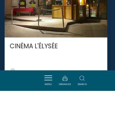
CINÉMA L'ÉLYSÉE
LIMOUX
MENU
ORGANIZE
SEARCH
SAVOURER