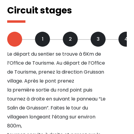
Circuit stages
1
2
3
4
Le départ du sentier se trouve à 6Km de
Au
l’Office de Tourisme. Au départ de l’Office
pou
de Tourisme, prenez la direction Gruissan
voi
village. Après le pont prenez
la première sortie du rond point puis
tournez à droite en suivant le panneau “Le
Salin de Gruissan”. Faites le tour du
villageen longeant l’étang sur environ
800m,