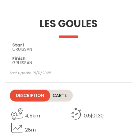
SEE
ESSENTIAL
AND
INSPIRATIONS
AGENDA
LES GOULES
DO
Start
GRUISSAN
Finish
GRUISSAN
Last update 18/11/2025
DESCRIPTION
CARTE
4,5km
0,5|01:30
28m