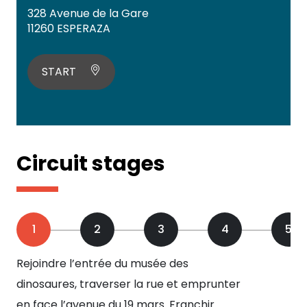
328 Avenue de la Gare
11260 ESPERAZA
START
Circuit stages
1
2
3
4
5
Rejoindre l’entrée du musée des
To
dinosaures, traverser la rue et emprunter
de 
en face l’avenue du 19 mars. Franchir
dro