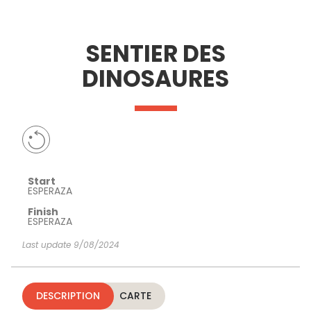
SEE
ESSENTIAL
AND
INSPIRATIONS
AGENDA
SENTIER DES
DO
DINOSAURES
Start
ESPERAZA
Finish
ESPERAZA
Last update 9/08/2024
DESCRIPTION
CARTE