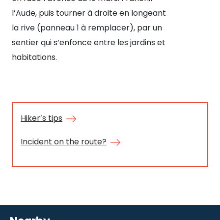
l’Aude, puis tourner à droite en longeant
rou
la rive (panneau 1 à remplacer), par un
cir
sentier qui s’enfonce entre les jardins et
Ca
habitations.
(P
Hiker’s tips
Incident on the route?