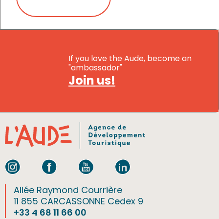
If you love the Aude, become an
"ambassador"
Join us!
Allée Raymond Courrière
11 855 CARCASSONNE Cedex 9
+33 4 68 11 66 00