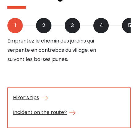
1
2
3
4
5
Empruntez le chemin des jardins qui
Vou
serpente en contrebas du village, en
un 
suivant les balises jaunes.
Hiker’s tips
Incident on the route?