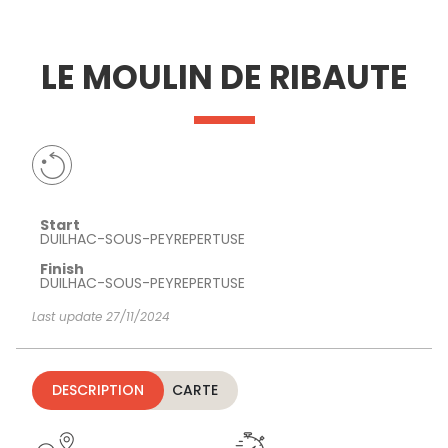
SEE
ESSENTIAL
AND
INSPIRATIONS
AGENDA
LE MOULIN DE RIBAUTE
DO
Start
DUILHAC-SOUS-PEYREPERTUSE
Finish
DUILHAC-SOUS-PEYREPERTUSE
Last update 27/11/2024
DESCRIPTION
CARTE