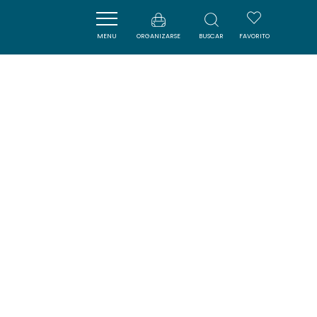
MENU
ORGANIZARSE
BUSCAR
FAVORITO
LES VISITES ÉPIQUES
NARBONNE
SAVOURER