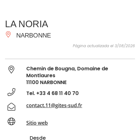
VER Y
IMPRESCINDIBLES
INSPIRACIONES
AGE
LA NORIA
HACER
NARBONNE
Página actualizada el 3/08/2026
Chemin de Bougna, Domaine de
Montlaures
11100 NARBONNE
Tel. +33 4 68 11 40 70
contact.11@gites-sud.fr
Sitio web
Desde