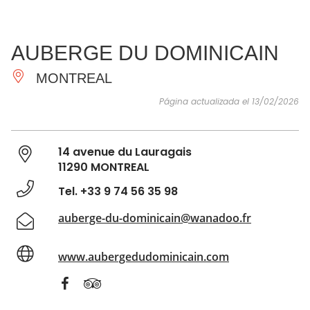
VER Y
IMPRESCINDIBLES
INSPIRACIONES
AGE
AUBERGE DU DOMINICAIN
HACER
MONTREAL
Página actualizada el 13/02/2026
14 avenue du Lauragais
11290 MONTREAL
Tel. +33 9 74 56 35 98
auberge-du-dominicain@wanadoo.fr
www.aubergedudominicain.com