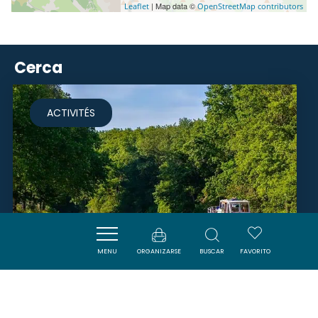
| Map data ©
Leaflet
OpenStreetMap contributors
Cerca
ACTIVITÉS
MENU
ORGANIZARSE
BUSCAR
FAVORITO