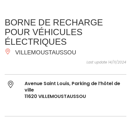
SEE
ESSENTIAL
AND
INSPIRATIONS
AGENDA
BORNE DE RECHARGE
DO
POUR VÉHICULES
ÉLECTRIQUES
VILLEMOUSTAUSSOU
Last update 14/11/2024
Avenue Saint Louis, Parking de l’hôtel de
ville
11620 VILLEMOUSTAUSSOU