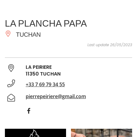
SEE
ESSENTIAL
AND
INSPIRATIONS
AGENDA
LA PLANCHA PAPA
DO
TUCHAN
Last update 26/05/2023
LA PEIRIERE
11350 TUCHAN
+33 7 69 79 34 55
pierrepeiriere@gmail.com