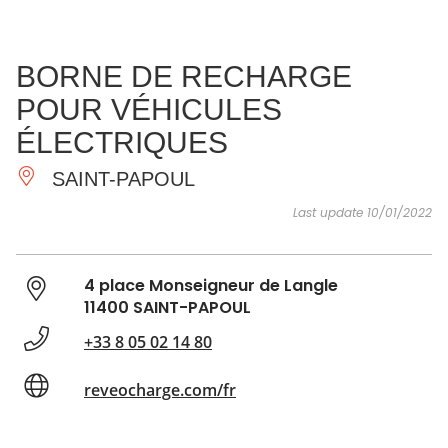
SEE
ESSENTIAL
AND
INSPIRATIONS
AGENDA
BORNE DE RECHARGE
DO
POUR VÉHICULES
ÉLECTRIQUES
SAINT-PAPOUL
Last update 10/01/2022
4 place Monseigneur de Langle
11400 SAINT-PAPOUL
+33 8 05 02 14 80
reveocharge.com/fr