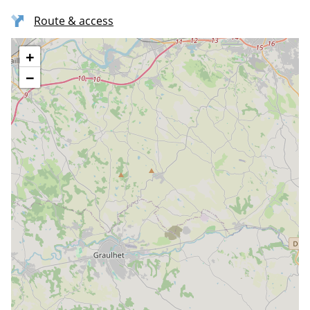
Route & access
+
−