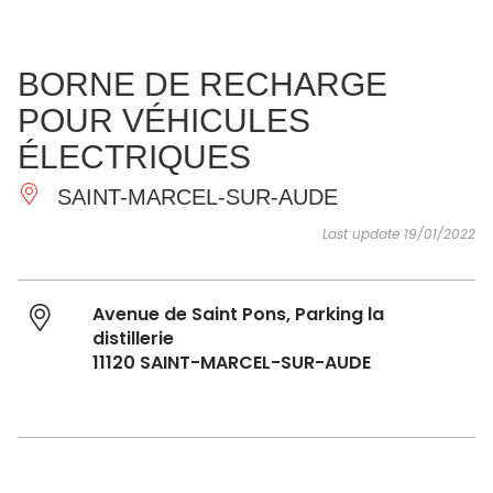
SEE
ESSENTIAL
AND
INSPIRATIONS
AGENDA
BORNE DE RECHARGE
DO
POUR VÉHICULES
ÉLECTRIQUES
SAINT-MARCEL-SUR-AUDE
Last update 19/01/2022
Avenue de Saint Pons, Parking la
distillerie
11120 SAINT-MARCEL-SUR-AUDE