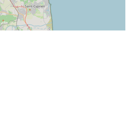
| Map data ©
Leaflet
OpenStreetMap contributors