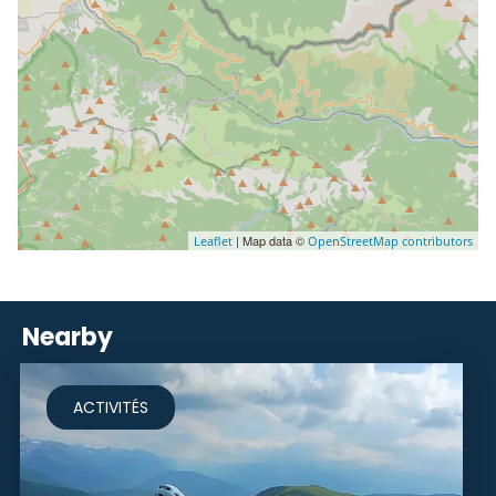
| Map data ©
Leaflet
OpenStreetMap contributors
Nearby
ACTIVITÉS