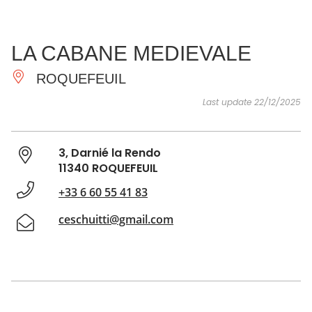
SEE
ESSENTIAL
AND
INSPIRATIONS
AGENDA
LA CABANE MEDIEVALE
DO
ROQUEFEUIL
Last update 22/12/2025
3, Darnié la Rendo
11340 ROQUEFEUIL
+33 6 60 55 41 83
ceschuitti@gmail.com