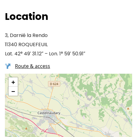
Location
3, Darnié la Rendo
11340 ROQUEFEUIL
Lat. 42° 49′ 31.12″ – Lon. 1° 59′ 50.91″
Route & access
+
−