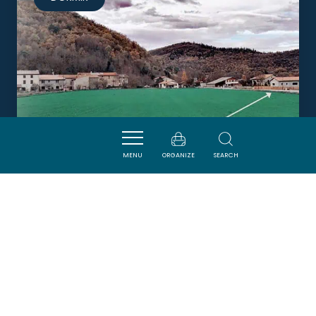
MENU
ORGANIZE
SEARCH
CHAMBRES D'HÔTES BEL
CANTO
ROQUEFEUIL