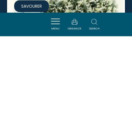
SAVOURER
MENU
ORGANIZE
SEARCH
PIZZERIA DES PLATANES -
RESTAURANT
QUILLAN