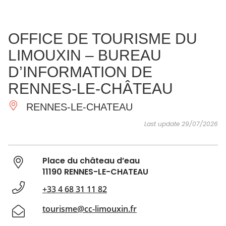
SEE
ESSENTIAL
AND
INSPIRATIONS
AGENDA
OFFICE DE TOURISME DU
DO
LIMOUXIN – BUREAU
D’INFORMATION DE
RENNES-LE-CHÂTEAU
RENNES-LE-CHATEAU
Last update 29/07/2026
Place du château d’eau
11190 RENNES-LE-CHATEAU
+33 4 68 31 11 82
tourisme@cc-limouxin.fr