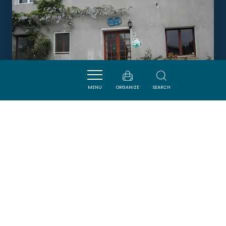
MENU
ORGANIZE
SEARCH
CHAMBRES D'AYGUES-BONNES
PUILAURENS