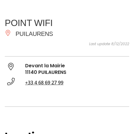
SEE
ESSENTIAL
AND
INSPIRATIONS
AGENDA
POINT WIFI
DO
PUILAURENS
Last update 8/12/2022
Devant la Mairie
11140 PUILAURENS
+33 4 68 69 27 99