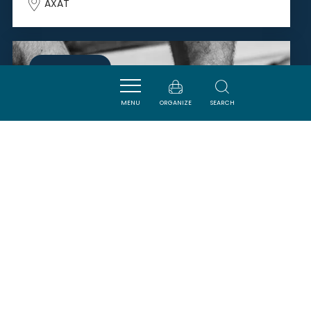
AXAT
SAVOURER
MENU
ORGANIZE
SEARCH
MONSIEUR SÉBASTIEN
DAIGNEAUX