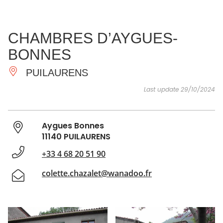
SEE
ESSENTIAL
AND
INSPIRATIONS
AGENDA
CHAMBRES D’AYGUES-
DO
BONNES
PUILAURENS
Last update 29/10/2024
Aygues Bonnes
11140 PUILAURENS
+33 4 68 20 51 90
colette.chazalet@wanadoo.fr